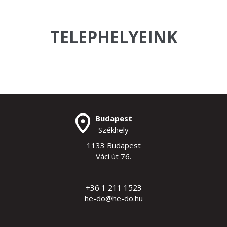
TELEPHELYEINK
Budapest
Székhely
1133 Budapest
Váci út 76.
+36 1 211 1523
he-do@he-do.hu