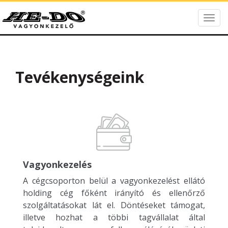
Togg
HE-DO Vagyonkeze
navig
Tevékenységeink
Vagyonkezelés
A cégcsoporton belül a vagyonkezelést ellátó
holding cég főként irányító és ellenőrző
szolgáltatásokat lát el. Döntéseket támogat,
illetve hozhat a többi tagvállalat által